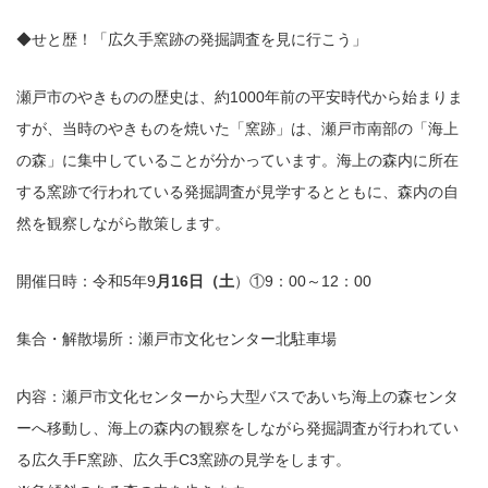
◆せと歴！「広久手窯跡の発掘調査を見に行こう」
瀬戸市のやきものの歴史は、約1000年前の平安時代から始まりま
すが、当時のやきものを焼いた「窯跡」は、瀬戸市南部の「海上
の森」に集中していることが分かっています。海上の森内に所在
する窯跡で行われている発掘調査が見学するとともに、森内の自
然を観察しながら散策します。
開催日時：令和5年9
月16日（土
）①9：00～12：00
集合・解散場所：瀬戸市文化センター北駐車場
内容：瀬戸市文化センターから大型バスであいち海上の森センタ
ーへ移動し、海上の森内の観察をしながら発掘調査が行われてい
る広久手F窯跡、広久手C3窯跡の見学をします。