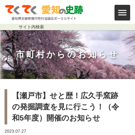
本文まで移動する
【瀬戸市】せと歴！広久手窯跡の発掘
サイト内
検索
市町村からの
お知らせ
パンくずリスト
【瀬戸市】せと歴！広久手窯跡
の発掘調査を見に行こう！（令
和5年度）開催のお知らせ
2023.07.27