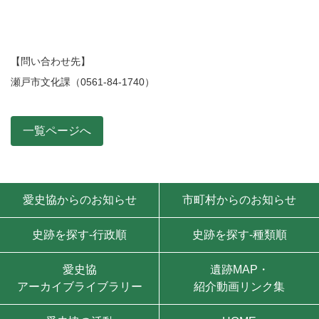
【問い合わせ先】
瀬戸市文化課（0561-84-1740）
一覧ページへ
モバイル用ナビゲーション
愛史協からのお知らせ
市町村からのお知らせ
史跡を探す-行政順
史跡を探す-種類順
愛史協
遺跡MAP・
アーカイブライブラリー
紹介動画リンク集