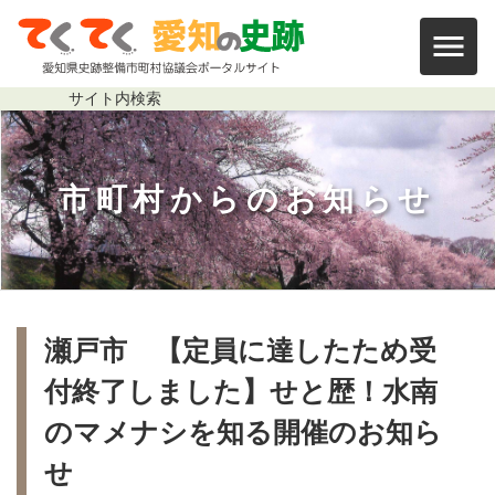
本文まで移動する
瀬戸市 【定員に達したため受付終了
サイト内
検索
市町村からの
お知らせ
パンくずリスト
瀬戸市 【定員に達したため受
付終了しました】せと歴！水南
のマメナシを知る開催のお知ら
せ