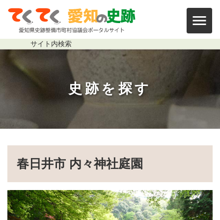
本文まで移動する
内々神社庭園
サイト内
検索
史跡を探す
パンくずリスト
春日井市 内々神社庭園