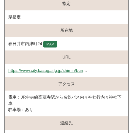
指定
県指定
所在地
春日井市内津町24
MAP
URL
https://www.city.kasugai.lg.jp/shimin/bunka/shiteibunka/utsutsucyou.html
アクセス
電車：JR中央線高蔵寺駅から名鉄バス内々神社行内々神社下
車
駐車場：あり
連絡先