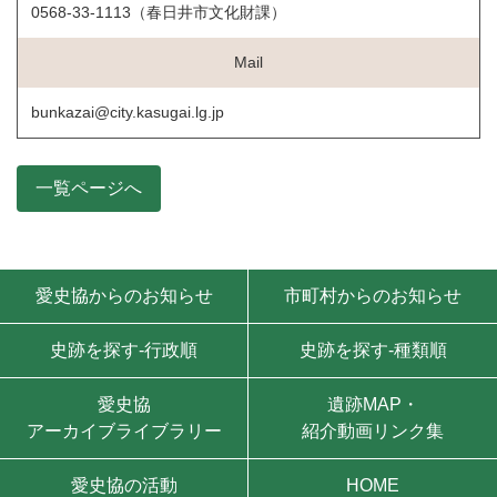
0568-33-1113（春日井市文化財課）
Mail
bunkazai@city.kasugai.lg.jp
一覧ページへ
モバイル用ナビゲーション
愛史協からのお知らせ
市町村からのお知らせ
史跡を探す-行政順
史跡を探す-種類順
愛史協
遺跡MAP・
アーカイブライブラリー
紹介動画リンク集
愛史協の活動
HOME