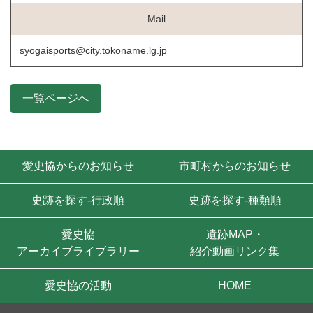
Mail
syogaisports@city.tokoname.lg.jp
一覧ページへ
モバイル用ナビゲーション
愛史協からのお知らせ
市町村からのお知らせ
史跡を探す-行政順
史跡を探す-種類順
愛史協
遺跡MAP・
アーカイブライブラリー
紹介動画リンク集
愛史協の活動
HOME