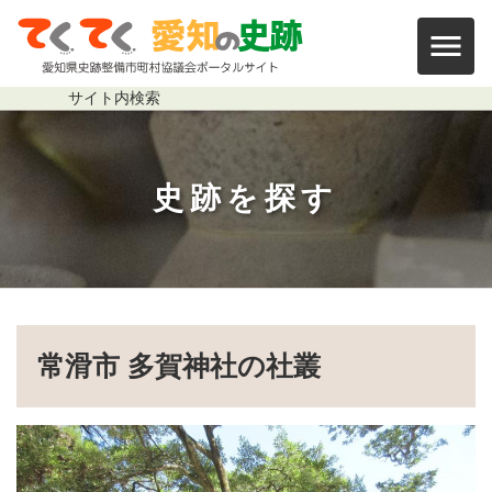
本文まで移動する
多賀神社の社叢
サイト内
検索
史跡を探す
パンくずリスト
常滑市 多賀神社の社叢