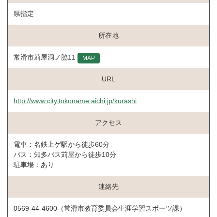
県指定
所在地
常滑市苅屋洞ノ脇11
MAP
URL
http://www.city.tokoname.aichi.jp/kurashi/gakko/1002943/1003040/1004356/1001322.html
アクセス
電車：名鉄上ゲ駅から徒歩60分
バス：知多バス苅屋から徒歩10分
駐車場：あり
連絡先
0569-44-4600（常滑市教育委員会生涯学習スポーツ課）