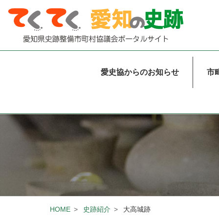
本文まで移動する
大高城跡
デスクトップ用グローバ
愛史協からのお知らせ
市
HOME
史跡紹介
大高城跡
パンくずリスト