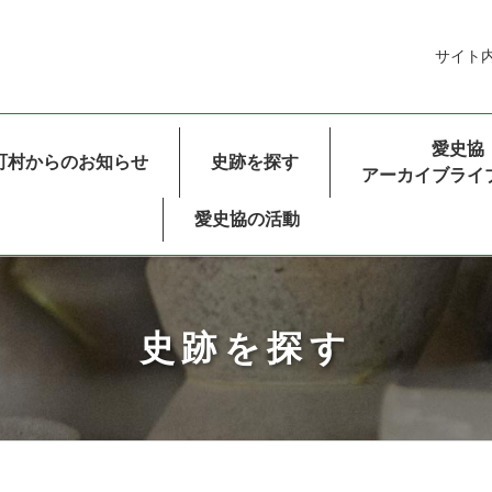
サイト
ルナビゲーション
愛史協
町村からのお知らせ
史跡を探す
アーカイブライ
愛史協の活動
史跡を探す