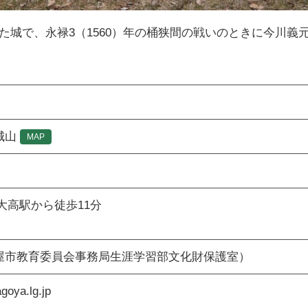
かれた城で、永禄3（1560）年の桶狭間の戦いのときに今
城山
MAP
大高駅から徒歩11分
8（名古屋市教育委員会事務局生涯学習部文化財保護室）
goya.lg.jp