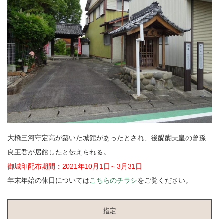
大橋三河守定高が築いた城館があったとされ、後醍醐天皇の曾孫
良王君が居館したと伝えられる。
御城印配布期間：2021年10月1日～3月31日
年末年始の休日については
こちらのチラシ
をご覧ください。
指定