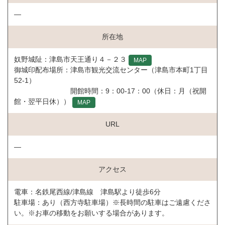
―
所在地
奴野城阯：津島市天王通り４－２３
MAP
御城印配布場所：津島市観光交流センター（津島市本町1丁目
52-1）
開館時間：9：00-17：00（休日：月（祝開
館・翌平日休））
MAP
URL
―
アクセス
電車：名鉄尾西線/津島線 津島駅より徒歩6分
駐車場：あり（西方寺駐車場）※長時間の駐車はご遠慮くださ
い。※お車の移動をお願いする場合があります。