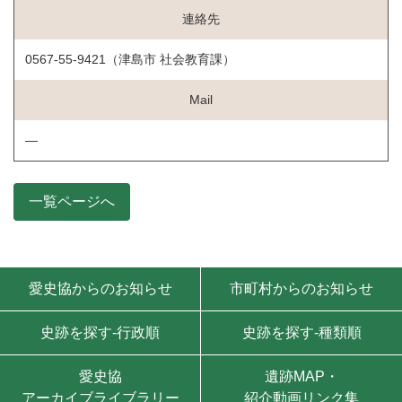
連絡先
0567-55-9421（津島市 社会教育課）
Mail
―
一覧ページへ
モバイル用ナビゲーション
愛史協からのお知らせ
市町村からのお知らせ
史跡を探す-行政順
史跡を探す-種類順
愛史協
遺跡MAP・
アーカイブライブラリー
紹介動画リンク集