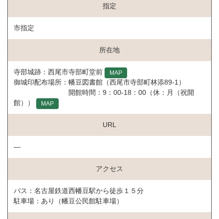
指定
市指定
所在地
寺部城跡：西尾市寺部町堂前
MAP
御城印配布場所：幡豆図書館（西尾市寺部町林添89-1）
開館時間：9：00-18：00（休：月（祝開
館））
MAP
URL
―
アクセス
バス：名古屋鉄道西幡豆駅から徒歩１５分
駐車場：あり（幡豆公民館駐車場）