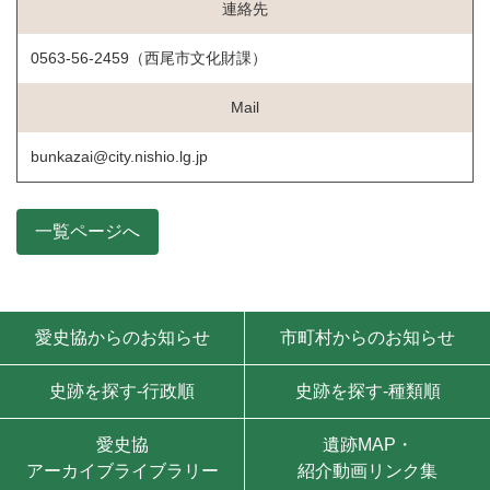
連絡先
0563-56-2459（西尾市文化財課）
Mail
bunkazai@city.nishio.lg.jp
一覧ページへ
モバイル用ナビゲーション
愛史協からのお知らせ
市町村からのお知らせ
史跡を探す-行政順
史跡を探す-種類順
愛史協
遺跡MAP・
アーカイブライブラリー
紹介動画リンク集