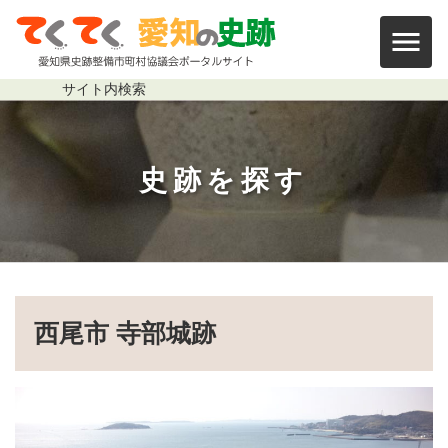
本文まで移動する
寺部城跡
サイト内
検索
史跡を探す
パンくずリスト
西尾市 寺部城跡