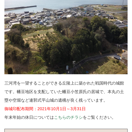
三河湾を一望することができる丘陵上に築かれた戦国時代の城館
です。幡豆地区を支配していた幡豆小笠原氏の居城で、本丸の土
塁や空堀など連郭式平山城の遺構が良く残っています。
御城印配布期間：2021年10月1日～3月31日
年末年始の休日については
こちらのチラシ
をご覧ください。