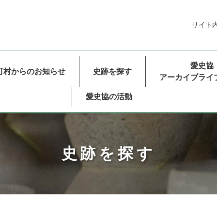
サイト
ルナビゲーション
愛史協
町村からのお知らせ
史跡を探す
アーカイブライ
愛史協の活動
史跡を探す