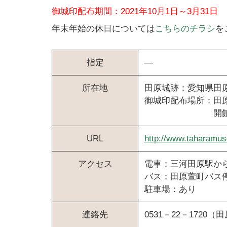
御城印配布期間：2021年10月1日～3月31日
年末年始の休日については
こちらのチラシ
を
指定
―
所在地
田原城跡：愛知県田原
御城印配布場所：田原
開館時間：9：0
URL
http://www.taharamus
アクセス
電車：三河田原駅から
バス：田原萱町バス停
駐車場：あり
連絡先
0531－22－1720