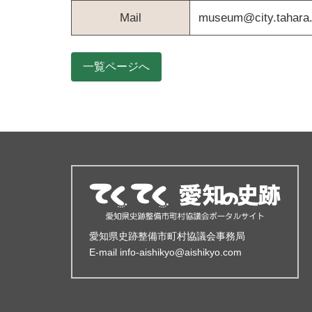
Mail
museum@city.tahara.l
一覧ページへ
サイト情報
愛知県史跡整備市町村協議会事務局
E-mail info-aishikyo@aishikyo.com