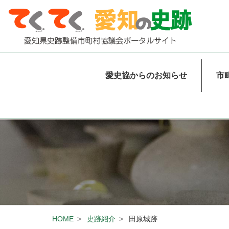
本文まで移動する
田原城跡
デスクトップ用グローバ
愛史協からのお知らせ
市
HOME
史跡紹介
田原城跡
パンくずリスト