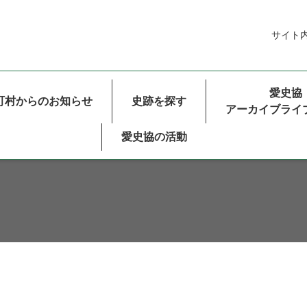
サイト
ルナビゲーション
愛史協
町村からのお知らせ
史跡を探す
アーカイブライ
愛史協の活動