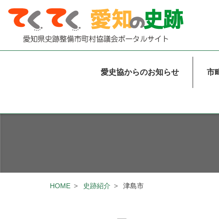
本文まで移動する
奴野城阯
デスクトップ用グローバ
愛史協からのお知らせ
市
HOME
史跡紹介
津島市
パンくずリスト